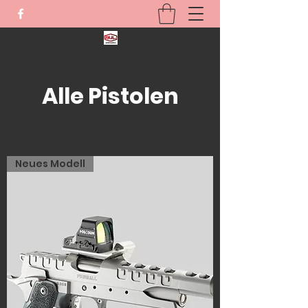
Alle Pistolen
Neues Modell